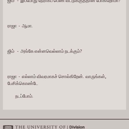
ஜிம்   -  இப்போது நேராகப் பெண் வீட்டுக்குத்தான் போகிறோமா?
ராஜா  -  ஆமா.
ஜிம்   -  அங்கே என்னவெல்லாம் நடக்கும்?
ராஜா  -  எல்லாம் விவரமாகச் சொல்கிறேன்.  வாருங்கள், 
பேசிக்கொண்டே
         நடப்போம்.