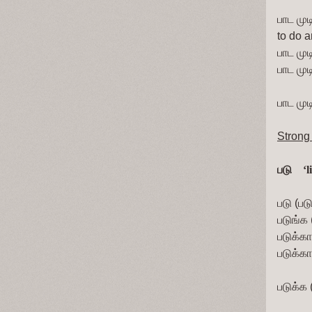
பாட முடி
to do a
பாட மு
பாட முட
பாட முட
Strong
படு  
 ‘
படு (படு
படுங்க 
படுக்க
படுக்கா
படுக்க 