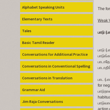
Alphabet Speaking Units
The for
Elementary Texts
Weak 
Tales
பாடு (ப
Basic Tamil Reader
பாடு (பா
Conversations for Additional Practice
பாடுங்க
பாடாதே
Conversations in Conventional Spelling
பாடாதீங
Conversations in Translation
பாட (பா
for neg
Grammar Aid
பாடுறான
habitua
Jim Raja Conversations
பாடுவா
action 