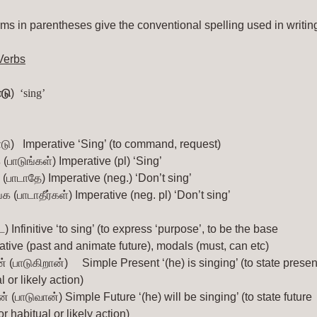
ms in parentheses give the conventional spelling used in writing
Verbs
ாடு
) 
 ‘sing’
டு)  
Imperative ‘Sing’ (to command, request)
 (பாடுங்கள்)
Imperative (pl) ‘Sing’
 (பாடாதே)
Imperative (neg.) ‘Don’t sing’
்க (பாடாதீர்கள்)
Imperative (neg. pl) ‘Don’t sing’
ட)
Infinitive ‘to sing’ (to express ‘purpose’, to be the base
ative (past and animate future), modals (must, can etc)
் (பாடுகிறான்)     Simple Present ‘(he) is singing’ (to state presen
l or likely action)
ன் (பாடுவான்)
Simple Future ‘(he) will be singing’ (to state future 
or habitual or likely action)