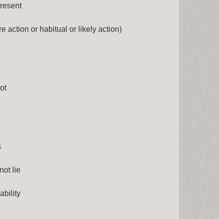
present
e action or habitual or likely action)
ot
 
ot lie 
bility 