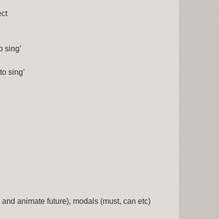
ect
o sing’ 
to sing’
st and animate future), modals (must, can etc)