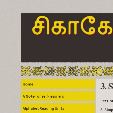
3. 
Home
A Note for self-learners
Sectio
Alphabet Reading Units
3. Simp