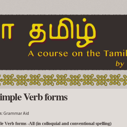
Skip to
main
content
Simple Verb forms
n:
Grammar Aid
le Verb forms -All (in colloquial and conventional spelling)