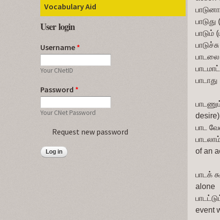
Vocabulary Aid
பாடுனா
பாடுது 
User login
பாடும் (
பாடுச்சு
Username
*
பாடலை 
பாடமாட
Your CNetID
பாடாது 
Password
*
பாடணும
Your CNet Password
desire)
பாட வே
Request new password
பாடலாம்
of an a
          
பாடக் க
alone
பாடட்டும
event w