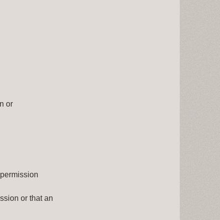
n or
 
 permission 
sion or that an  