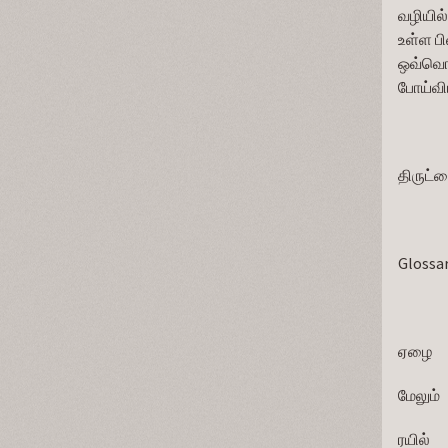
வழியில்
உள்ள பி
ஒவ்வொர
போய்வி
திருட்
Glossa
ஏழை           
மேலும்       
ரயில்         