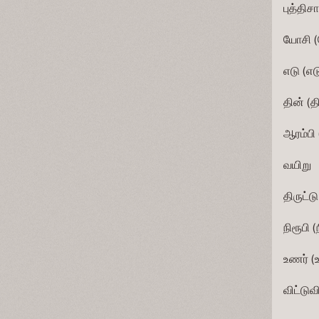
புத்திசாலி  
யோசி (யோச
எடு (எடுக்க
தின் (தின்
ஆரம்பி (
வயிறு        
திருட்டு      
நிரூபி (நி
உணர் (உணர
விட்டுவிடு