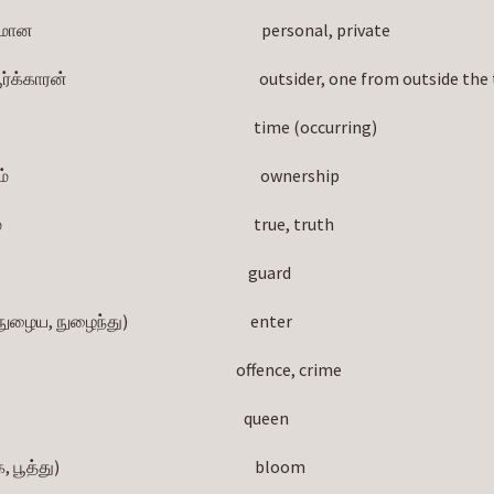
                                                                  personal, private
காரன்                                                          outsider, one from outside t
                                                                      time (occurring)
                                                                       ownership
                                                                    true, truth
                                                                     guard
ய, நுழைந்து)                                     enter
                                                                    offence, crime
                                                                     queen
ூத்து)                                                           bloom