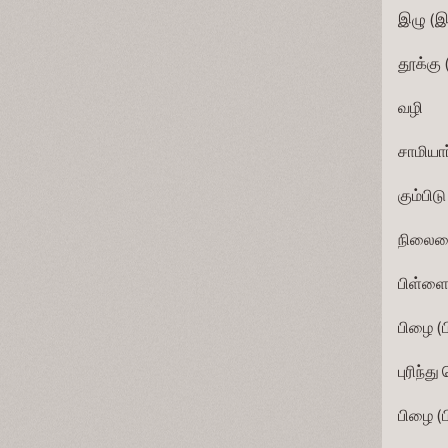
இழு (இழுக்
தூக்கு (தூக
வழி          
சாமியார்    
கும்பிடு 
நிலைமை      
பிள்ளை      
பிழை (பிழ
புரிந்து கொ
பிழை (பிழ