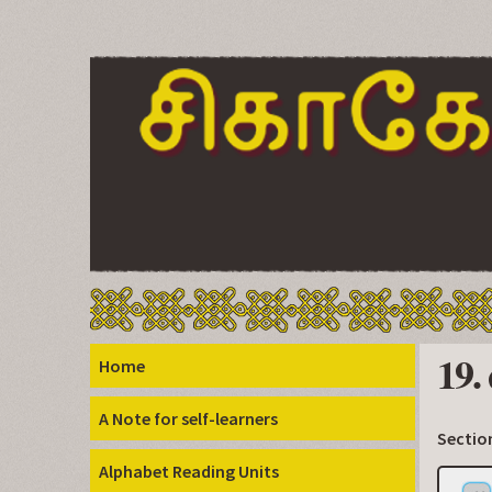
19.
Home
A Note for self-learners
Sectio
Alphabet Reading Units