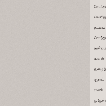
சொந்தமான   
வெளியூர்க்
தடவை        
சொந்தம்     
உண்மை        
காவல்         
நுழை (நுழை
குற்றம்      
ராணி         
பூ (பூக்க, ப