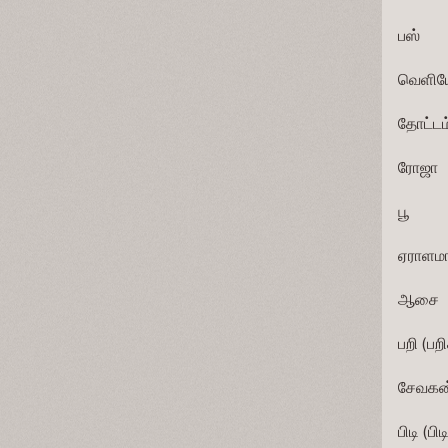
பஸ்            
வெளியே       
தோட்டம்      
ரோஜா          
பூ             
ஏராளமாய்     
ஆசை          
பறி (பறிக்க
சேவகன்       
பிடி (பிடிக