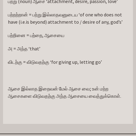
பற்று (noun) ஆசை ‘attachment, desire, passion, love’
பற்றற்றான் = பற்று இல்லாதவனுடைய ‘of one who does not 
have (i.e.is beyond) attachment to / desire of any, god’s’
பற்றினை = பற்றை, ஆசையை
அ = அந்த ‘that’
விடற்கு = விடுவதற்கு ‘for giving up, letting go’
ஆசை இல்லாத இறைவன் மேல் ஆசை வை; உன் மற்ற 
ஆசைகளை விடுவதற்கு அந்த ஆசையை வைத்துக்கொள்.