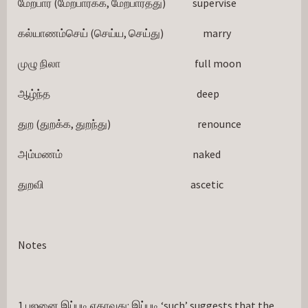
மேற்பார் (மேற்பார்க்க, மேற்பார்த்து)             supervise
கல்யாணம்செய் (செய்ய, செய்து)                   marry
முழு நிலா                                                                 full moon
ஆழ்ந்த                                                                       deep
துற (துறக்க, துறந்து)                                          renounce
அம்மணம்                                                               naked
துறவி                                                                       ascetic
Notes
1.பஜனை இப்படி ஏதாவது: இப்படி ‘such’ suggests that the 