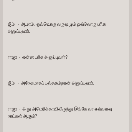
ஜிம்   -  ஆமாம்.  ஒவ்வொரு வருஷமும் ஒவ்வொரு பரிசு 
அனுப்புவார்.
ராஜா  -  என்ன பரிசு அனுப்புவார்?
ஜிம்   -  அநேகமாகப் புஸ்தகம்தான் அனுப்புவார்.
ராஜா  -  அது அமெரிக்காவிலிருந்து இங்கே வர எவ்வளவு 
நாட்கள் ஆகும்?