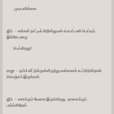
          முடியவில்லை.
ஜிம்   -  எங்கள் நாட்டில் கிறிஸ்துமஸ் சமயம் பனி பெய்யும்.  
இங்கே மழை
         பெய்கிறது!
ராஜா  -  தம்பி வீட்டுக்குள்ளிருந்து என்னைக் கூப்பிடுகிறான்.  
கொஞ்சம் இருங்கள்.
ஜிம்   -  எனக்கும் வேலை இருக்கிறது.  நாளைக்குப் 
பார்க்கிறேன்.